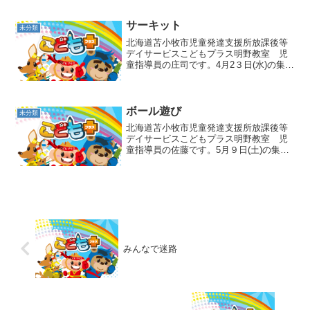
水鉄砲やシャワープールで思い思いに遊
んでいました😊✊シャワープールでは出て
くる水を触ったり...
サーキット
未分類
北海道苫小牧市児童発達支援所放課後等
デイサービスこどもプラス明野教室 児
童指導員の庄司です。4月2３日(水)の集団
活動はサーキットでした✨まずは、落ち
ないようにゴールまで🚩 高さがバラバラ
の足場でバランスを取りながら進んでも
らいます！最初は...
ボール遊び
未分類
北海道苫小牧市児童発達支援所放課後等
デイサービスこどもプラス明野教室 児
童指導員の佐藤です。5月９日(土)の集団
活動はボール遊びでした🎵今回はみんな
でパス回しチャレンジです✊足を広げて隣
の子とくっつけてボールが外に出ていか
ないように気を付け...
みんなで迷路