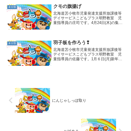
にひっくり返すゲームです！まずは一人
で練習、慣れたら対...
クモの旗揚げ
未分類
北海道苫小牧市児童発達支援所放課後等
デイサービスこどもプラス明野教室 児
童指導員の庄司です。4月24日(木)の集団
活動はクモの旗揚げでした✨クモさんの
ポーズをして先生の指示通りに手や足を
挙げるゲームです！まずは左右の確認か
らします！ お手本...
羽子板を作ろう❢
未分類
北海道苫小牧市児童発達支援所放課後等
デイサービスこどもプラス明野教室 児
童指導員の佐藤です。1月６日(月)新年明
けて最初の集団活動は羽子板を作ろう❢
です🎵お正月遊びということで紙皿に割
りばしを貼って、だるまさんと松の飾り
を付けて羽子板風のも...
にんじゃしっぽ取り