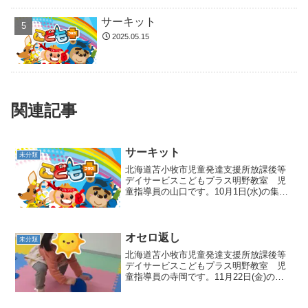
サーキット
2025.05.15
関連記事
サーキット
未分類
北海道苫小牧市児童発達支援所放課後等
デイサービスこどもプラス明野教室 児
童指導員の山口です。10月1日(水)の集団
活動はサーキットでした🤗今回のサーキ
ットは飛び石や平均台などバランス力を
鍛えるものを中心に行いました💖まずは
飛び石❗ジャンプし...
オセロ返し
未分類
北海道苫小牧市児童発達支援所放課後等
デイサービスこどもプラス明野教室 児
童指導員の寺岡です。11月22日(金)の集
団活動はオセロ返しでした🌟表と裏で赤
と青になっているオセロを指定された色