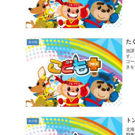
た
未分類
放課
す。
ゴー
きを
ト
未分類
北海
野教