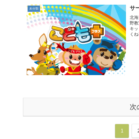
サ
未分類
北海
野教
キッ
くね
次
1