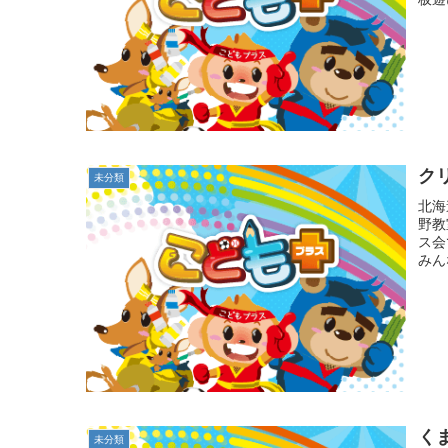
ク
未分類
北海
野教
ス会
みん
く
未分類