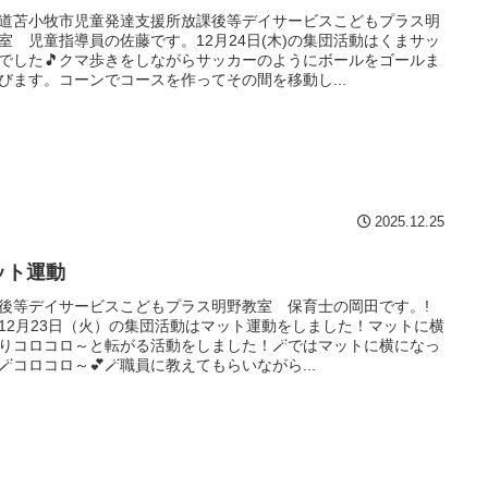
道苫小牧市児童発達支援所放課後等デイサービスこどもプラス明
室 児童指導員の佐藤です。12月24日(木)の集団活動はくまサッ
でした🎵クマ歩きをしながらサッカーのようにボールをゴールま
びます。コーンでコースを作ってその間を移動し...
2025.12.25
ット運動
後等デイサービスこどもプラス明野教室 保育士の岡田です。!
^)!12月23日（火）の集団活動はマット運動をしました！マットに横
りコロコロ～と転がる活動をしました！🪄ではマットに横になっ
🪄コロコロ～💕🪄職員に教えてもらいながら...