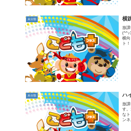
横
未分類
放課
(^
横向
ト！
ハ
未分類
放課
す。
なト
ンネ