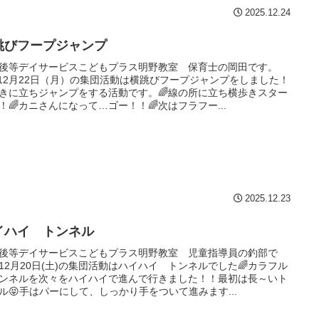
2025.12.24
跳びフープジャンプ
後等デイサービスこどもプラス明野教室 保育士の岡田です。
^♪12月22日（月）の集団活動は横跳びフープジャンプをしました！
きに立ちジャンプをする活動です。🌈線の所に立ち横歩きスター
！🌈カニさんになって…ゴー！！🌈次はフラフー...
2025.12.23
イハイ トンネル
後等デイサービスこどもプラス明野教室 児童指導員の釣部で
12月20日(土)の集団活動はハイハイ トンネルでした🌈カラフル
ンネルを次々をハイハイで進んで行きました！！最初は長～いト
ル😝手はパーにして、しっかり手をついて進みます...