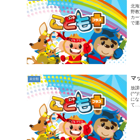
北海
野教
カー
で運
マ
未分類
放課
(^
にな
て…