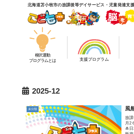
北海道苫小牧市の放課後等デイサービス・児童発達支援
柳沢運動
支援プログラム
プログラムとは
2025-12
風
未分類
放課
月2
🎍
板遊