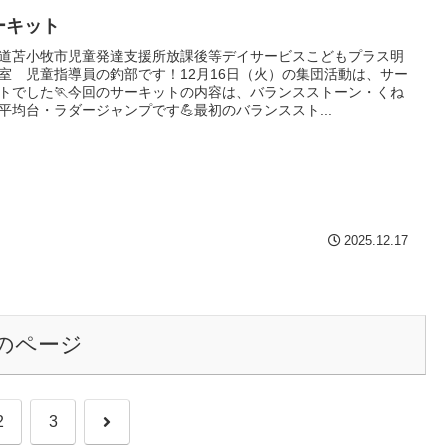
ーキット
道苫小牧市児童発達支援所放課後等デイサービスこどもプラス明
室 児童指導員の釣部です！12月16日（火）の集団活動は、サー
トでした🏃今回のサーキットの内容は、バランスストーン・くね
平均台・ラダージャンプです💪最初のバランススト...
2025.12.17
のページ
次
2
3