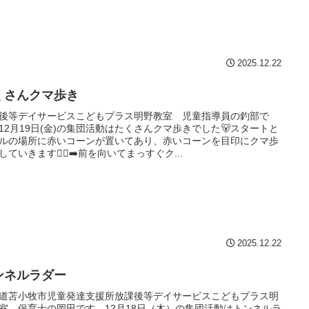
2025.12.22
くさんクマ歩き
後等デイサービスこどもプラス明野教室 児童指導員の釣部で
12月19日(金)の集団活動はたくさんクマ歩きでした🐻スタートと
ルの場所に赤いコーンが置いてあり、赤いコーンを目印にクマ歩
していきます🚶‍♂️‍➡️前を向いてまっすぐク...
2025.12.22
ンネルラダー
道苫小牧市児童発達支援所放課後等デイサービスこどもプラス明
室 保育士の岡田です。12月18日（木）の集団活動はトンネルラ