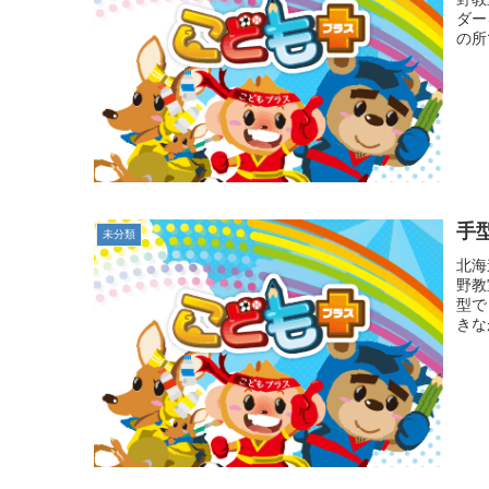
ダー
の所
手
未分類
北海
野教
型で
きな