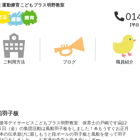
 運動療育こどもプラス明野教室
01
【平日：
ご利用方法
ブログ
職員紹介
船羽子板
後等デイサービスこどもプラス明野教室 保育士の戸嶋です🤗12
６日（金）の集団活動は風船羽子板をしました！🎍もうすぐお正月
日本の伝承遊びに親しもうと段ボールの羽子板と風船を使って羽子
び🎈をしました。 お友達や先生と向き合い「ポー...