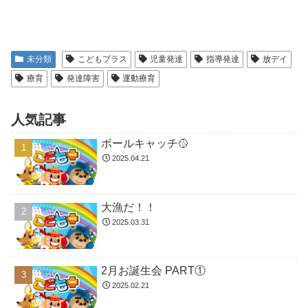
未分類
こどもプラス
児童発達
指導発達
放デイ
療育
発達障害
運動療育
人気記事
ボールキャッチ🥎
2025.04.21
大漁だ！！
2025.03.31
2月お誕生会 PART①
2025.02.21