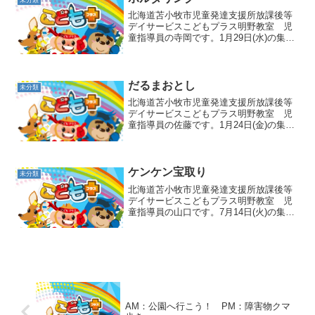
未分類
北海道苫小牧市児童発達支援所放課後等
デイサービスこどもプラス明野教室 児
童指導員の寺岡です。1月29日(水)の集団
活動はボルダリングです😆ついに！みん
なやりたくてうずうずしているボルダリ
ングです✨注意事項をよーく聞いて、安
全第一でスタートで...
だるまおとし
未分類
北海道苫小牧市児童発達支援所放課後等
デイサービスこどもプラス明野教室 児
童指導員の佐藤です。1月24日(金)の集団
活動はだるまおとしです🎵何枚か重ねた
座布団とタオルの上に乗り、職員の「せ
ーの！」の掛け声でジャンプします❢ジ
ャンプの時に座布団...
ケンケン宝取り
未分類
北海道苫小牧市児童発達支援所放課後等
デイサービスこどもプラス明野教室 児
童指導員の山口です。7月14日(火)の集団
活動はケンケン宝取りでした💎✨まずは
ケンケンの練習をしました💪床に貼った
テープのスタートからゴールまでケンケ
ンで進みました👍 ...
AM：公園へ行こう！ PM：障害物クマ