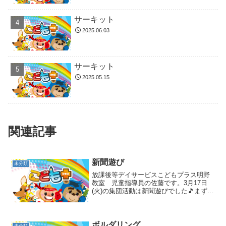
サーキット
2025.06.03
サーキット
2025.05.15
関連記事
新聞遊び
未分類
放課後等デイサービスこどもプラス明野
教室 児童指導員の佐藤です。3月17日
(火)の集団活動は新聞遊びでした🎵まずは
みんなそれぞれで新聞を千切ってもらい
ます。その新聞を四角に囲ったテープの
中に散らばせて、職員が「ストップ！」
と言うまでうちわで...
ボルダリング