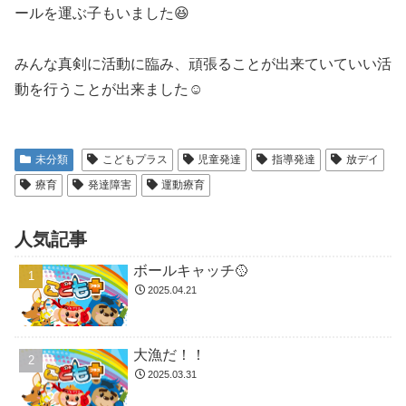
ールを運ぶ子もいました😆
みんな真剣に活動に臨み、頑張ることが出来ていていい活
動を行うことが出来ました☺
未分類
こどもプラス
児童発達
指導発達
放デイ
療育
発達障害
運動療育
人気記事
ボールキャッチ🥎
2025.04.21
大漁だ！！
2025.03.31