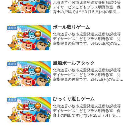
北海道苫小牧市児童発達支援所放課後等
デイサービスこどもプラス明野教室 保
育士の戸嶋です^.^３月５日(木)の集団活
動は AM・PM 共に サーキットで
した🏃💪ボール投げ⇒トランポリン⇒跳
び箱からのジャンプ！まずは、ボール投
ボール取りゲーム
未分類
げ🥎「えいっ！」...
北海道苫小牧市児童発達支援所放課後等
デイサービスこどもプラス明野教室 児
童指導員の庄司です。6月26日(水)の集団
活動はボール取りゲームでした🔴この日
の活動では両面テープのついたプールス
ティックでフープの中のボールをGET✊そ
れをゴールのか...
風船ボールアタック
未分類
北海道苫小牧市児童発達支援所放課後等
デイサービスこどもプラス明野教室 児
童指導員の佐藤です。2月3日(月)の集団活
動は風船ボールアタックです🎵明野教室
でも節分の鬼退治ということで、今回は
風船の怒りんぼ鬼・泣き虫鬼・ダラダラ
鬼をやっつけます✊...
ひっくり返しゲーム
未分類
北海道苫小牧市児童発達支援所放課後等
デイサービスこどもプラス明野教室 保
育士の岡田です!(^^)!5月25日（月）集団
活動はひっくり返しゲームをしました！
青のカードを赤に裏返しにする活動で
す！🎈ではカードの前に来てスター