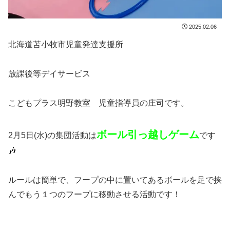
2025.02.06
北海道苫小牧市児童発達支援所
放課後等デイサービス
こどもプラス明野教室 児童指導員の庄司です。
ボール引っ越しゲーム
2月5日(水)の集団活動は
で
す
🎶
ルールは簡単で、フープの中に置いてあるボールを足で挟
んでもう１つのフープに移動させる活動です！