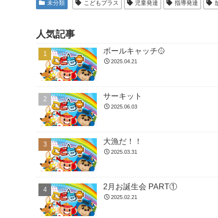
未分類
こどもプラス
児童発達
指導発達
人気記事
ボールキャッチ🥎
2025.04.21
サーキット
2025.06.03
大漁だ！！
2025.03.31
2月お誕生会 PART①
2025.02.21