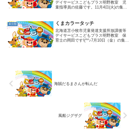
デイサービスこどもプラス明野教室 児
童指導員の佐藤です。11月4日(火)の集団
活動はAM：ロデオ、PM：ストップ＆ゴ
ーでした🎵まずは午前中のロデオから✊マ
ットの上で馬になった職員の上に乗って
くまカラータッチ
未分類
落とされないよ...
北海道苫小牧市児童発達支援所放課後等
デイサービスこどもプラス明野教室 保
育士の岡田です!(^^♪7月10日（金）の集団
活動はくまカラータッチをしました！く
まのポーズをして片手を上げてカラーコ
ーンをタッチする活動です！🐻テープが
貼ってある所で...
海賊だるまさんが転んだ
風船ジグザグ