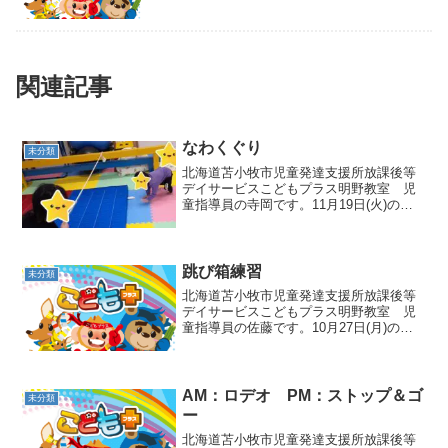
関連記事
なわくぐり
未分類
北海道苫小牧市児童発達支援所放課後等
デイサービスこどもプラス明野教室 児
童指導員の寺岡です。11月19日(火)の集
団活動はなわくぐりでした！その名の通
り、なわをくぐったり、時にまたいだり
する運動です😊動物さんになりきって、
なわにぶつからない...
跳び箱練習
未分類
北海道苫小牧市児童発達支援所放課後等
デイサービスこどもプラス明野教室 児
童指導員の佐藤です。10月27日(月)の集
団活動は跳び箱練習でした🎵跳び箱を跳
ぶ練習の為に平均台を使って手を付く場
所に印をつけて足の場所にもフープを置
きました。印のとこ...
AM：ロデオ PM：ストップ＆ゴ
未分類
ー
北海道苫小牧市児童発達支援所放課後等