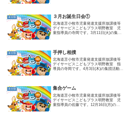
活動はサーキットでした🏃‍♂️飛び石、ハー
ドルを越えてゴールの跳び箱を目指して
行きます❗まずは飛び石から❗高さと間隔が
バラバラ...
３月お誕生日会①
未分類
北海道苫小牧市児童発達支援所放課後等
デイサービスこどもプラス明野教室 児
童指導員の寺岡です。3月11日(火)の集団
活動はお誕生日会でした🍰３月生まれの
お友だちをみんなでお祝いしました✨お
やつの前に、お誕生日にまつわる絵本を
先生が読みました📚...
手押し相撲
未分類
北海道苫小牧市児童発達支援所放課後等
デイサービスこどもプラス明野教室 指
導員の寺岡です。4月3日(木)の集団活動は
手押し相撲でした😎まずは先生が持って
いるマットを手で押して、壁に追い詰め
ます😏 力いっぱい押します！！周りの
お友達は、いけ～！...
集合ゲーム
未分類
北海道苫小牧市児童発達支援所放課後等
デイサービスこどもプラス明野教室 児
童指導員の佐藤です。12月16日(月)の集
団活動は集合ゲームです🎵キャラクター
のカードを背中に貼って自分と同じカー
ドのお友達を見つけます☺貼ってあるの
は背中なので何が貼...