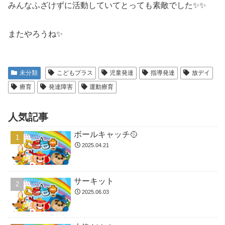
みんなふざけずに活動していてとっても素敵でした✨✨
またやろうね✨
未分類
こどもプラス
児童発達
指導発達
放デイ
療育
発達障害
運動療育
人気記事
ボールキャッチ🥎
2025.04.21
サーキット
2025.06.03