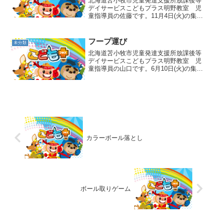
北海道苫小牧市児童発達支援所放課後等
デイサービスこどもプラス明野教室 児
童指導員の佐藤です。11月4日(火)の集団
活動はAM：ロデオ、PM：ストップ＆ゴ
ーでした🎵まずは午前中のロデオから✊マ
ットの上で馬になった職員の上に乗って
フープ運び
未分類
落とされないよ...
北海道苫小牧市児童発達支援所放課後等
デイサービスこどもプラス明野教室 児
童指導員の山口です。6月10日(火)の集団
活動はフープ運びでした🚶プールスティ
ックにフープを通して、落とさないよう
にゴールまで運ぶ活動になります🎶 左右
両方を気にしな...
カラーボール落とし
ボール取りゲーム