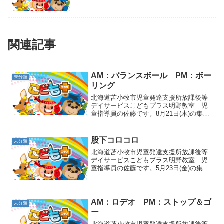
関連記事
AM：バランスボール PM：ボー
未分類
リング
北海道苫小牧市児童発達支援所放課後等
デイサービスこどもプラス明野教室 児
童指導員の佐藤です。8月21日(木)の集団
活動は、AMバランスボール・PMボーリ
ングでした🎵まずは午前中のバランスボ
ールから😄①バランスボールに乗って10
股下コロコロ
未分類
回跳ねる。②バ...
北海道苫小牧市児童発達支援所放課後等
デイサービスこどもプラス明野教室 児
童指導員の佐藤です。5月23日(金)の集団
活動は股下コロコロでした🎵後ろ向きに
立って股の下から来るボールを追いかけ
て紙コップで捕まえるゲームです❢1人3
球で取ったボール...
AM：ロデオ PM：ストップ＆ゴ
未分類
ー