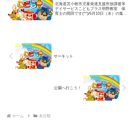
北海道苫小牧市児童発達支援所放課後等
デイサービスこどもプラス明野教室 保
育士の岡田です(^^)/6月10日（水）の集団
活動はお誕生会とレスキューをしまし
た！🎂6月生まれのお誕生会🎂 🎂みん
なで食べるロールケーキは美味しいね💕
その後はレスキ...
サーキット
公園へ行こう！
ホーム
未分類