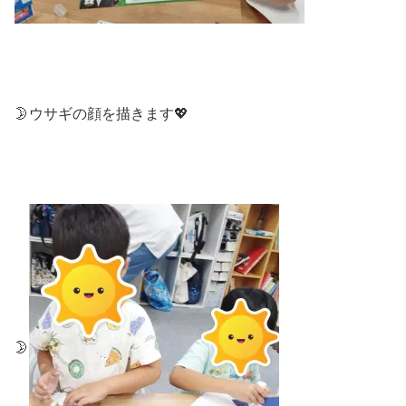
🌛ウサギの顔を描きます💖
🌛