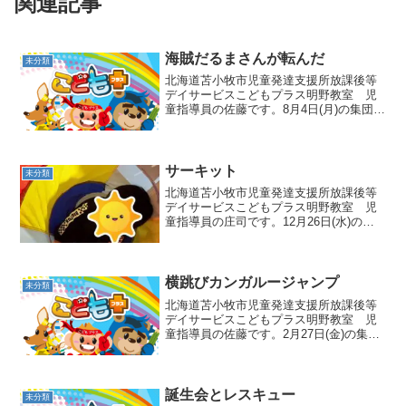
関連記事
海賊だるまさんが転んだ
未分類
北海道苫小牧市児童発達支援所放課後等
デイサービスこどもプラス明野教室 児
童指導員の佐藤です。8月4日(月)の集団活
動は海賊だるまさんが転んだでした🎵後
ろを向いた職員がだるまさんが転んだと
声を掛けている間に動いて、振り向いた
時にストップ❢と普...
サーキット
未分類
北海道苫小牧市児童発達支援所放課後等
デイサービスこどもプラス明野教室 児
童指導員の庄司です。12月26日(水)の集
団活動はサーキットです🎵今回の種目は
４種類！！最初はトンネル！ 腕と足を使
い一生懸命ゴールを目指します🔥途中ト
ンネルが回ったり...
横跳びカンガルージャンプ
未分類
北海道苫小牧市児童発達支援所放課後等
デイサービスこどもプラス明野教室 児
童指導員の佐藤です。2月27日(金)の集団
活動は横跳びカンガルージャンプでした
🎵テープを貼った両側にフープを置いて
左右交互にジャンプしていく運動で
す❢ ゆっくりフープ...
誕生会とレスキュー
未分類