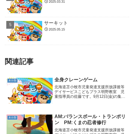
2025.03.31
サーキット
2025.05.15
関連記事
全身クレーンゲーム
未分類
北海道苫小牧市児童発達支援所放課後等
デイサービスこどもプラス明野教室 児
童指導員の佐藤です。9月12日(金)の集団
活動は、全身クレーンゲームでした🎵マ
ットの上で丸太になってゴロゴロ回り、
上から落ちてくるボールをキャッチする
運動です❢さぁ目が...
AM:バランスボール・トランポリ
未分類
ン PM:くまの忍者修行
北海道苫小牧市児童発達支援所放課後等