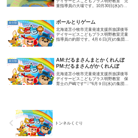
デイサービスこどもプラス明野教室 児
童指導員の大場です。10月30日(水)の集
団活動は AM：バランスボール・トラン
ポリン PM：くまの忍者修行でした🌈昨
日の午前は、バランスボールとトランポ
ボールとりゲーム
未分類
リンで運動をし...
北海道苫小牧市児童発達支援所放課後等
デイサービスこどもプラス明野教室児童
指導員の釣部です。4月６日(月)の集団活
動はボールとりゲームをしました🥎「お
たま」でボールをすくって、ゴールまで
持っていきます😝最初はすくう時に苦戦
していても、２回目以...
AM:だるまさんまとかくれんぼ
未分類
PM:だるまさんがかくれんぼ
北海道苫小牧市児童発達支援所放課後等
デイサービスこどもプラス明野教室 保
育士の戸嶋です^▽^6月９日(水)の集団活
動はAM:だるまさんまとかくれんぼ PM:
だるまさんがかくれんぼでした！まず
は、AMの様子から😊先生と一緒にかくれ
んぼです(^...
トンネルくぐり