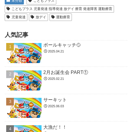
未分類
こどもプラス
こどもプラス 児童発達 指導発達 放デイ 療育 発達障害 運動療育
児童発達
放デイ
運動療育
人気記事
ボールキャッチ🥎
2025.04.21
2月お誕生会 PART①
2025.02.21
サーキット
2025.06.03
大漁だ！！