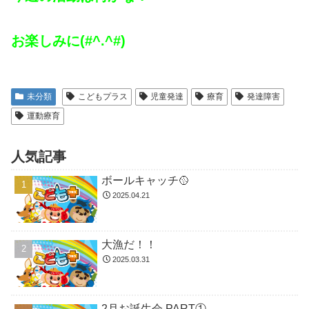
お楽しみに(#^.^#)
未分類
こどもプラス
児童発達
療育
発達障害
運動療育
人気記事
ボールキャッチ🥎
2025.04.21
大漁だ！！
2025.03.31
2月お誕生会 PART①