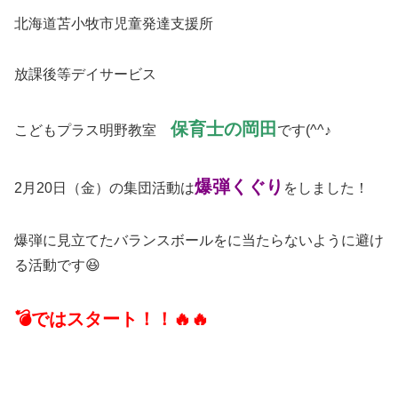
北海道苫小牧市児童発達支援所
放課後等デイサービス
保育士の岡田
こどもプラス明野教室
です(^^♪
爆弾くぐり
2月20日（金）の集団活動は
をしました！
爆弾に見立てたバランスボールをに当たらないように避け
る活動です😆
💣ではスタート！！🔥🔥