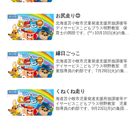
たフラフープを投げてカラーコーンを取
る活動になります✨ピンク色の床から出
ずにフープを投げて...
お尻走り😊
未分類
北海道苫小牧市児童発達支援所放課後等
デイサービスこどもプラス明野教室 保
育士の岡田です。(^^♪10月15日(水)の集団
活動はお尻走りをしました。お尻を上げ
て歩く活動です！🎈ではスタート！！お
尻を上げて進む事が難しい子は職員と一
緒に頑張りま...
縁日ごっこ
未分類
北海道苫小牧市児童発達支援所放課後等
デイサービスこどもプラス明野教室 児
童指導員の釣部です。7月29日(火)の集団
活動は縁日ごっこでした🎆金魚すくい、
ボール投げ、恐竜くじ、ひもくじをおこ
ないました！みんな順番を守りながら、
楽しんでいましたよ...
くねくね走り
未分類
海道苫小牧市児童発達支援所放課後等デ
イサービスこどもプラス明野教室 児童
指導員の釣部です。9月23日(月)の集団活
動はくねくね走りでした👟障がい物を避
けながら歩いたり、少し小走りをしまし
た😁最初は障がい物を避ける、コーンの
周りをくねくねと歩...