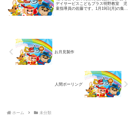
デイサービスこどもプラス明野教室 児
童指導員の佐藤です。1月19日(月)の集団
活動はラダーDEグーパーでした🎵ラダー
の枠の踏んではいけない所にコーンを置
いてグーパージャンプをしながら進んで
いきます❢ 皆...
お月見製作
人間ボーリング
ホーム
未分類