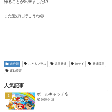
帰ることが出来ました💮
また遊びに行こうね😄
未分類
こどもプラス
児童発達
放デイ
発達障害
運動療育
人気記事
ボールキャッチ🥎
2025.04.21